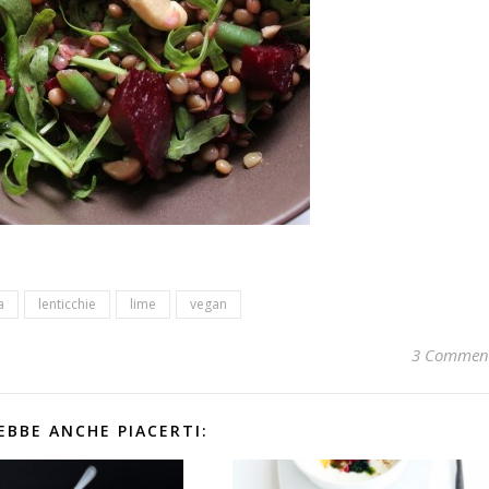
a
lenticchie
lime
vegan
3 Commen
EBBE ANCHE PIACERTI: