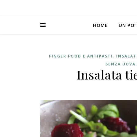
HOME
UN PO’
,
FINGER FOOD E ANTIPASTI
INSALAT
SENZA UOVA
Insalata t