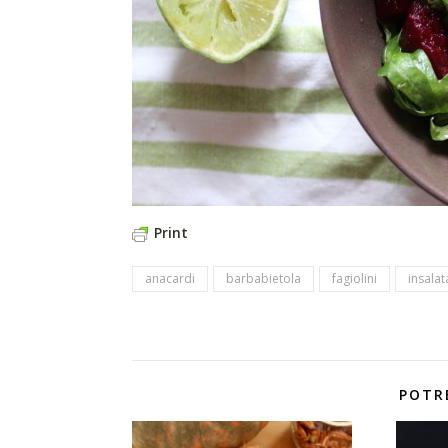
Print
anacardi
barbabietola
fagiolini
insalat
POTR