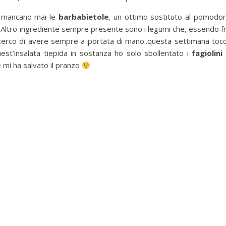
n mancano mai le
barbabietole
, un ottimo sostituto al pomodo
o. Altro ingrediente sempre presente sono i legumi che, essendo f
ta, cerco di avere sempre a portata di mano..questa settimana toc
est’insalata tiepida in sostanza ho solo sbollentato i
fagiolini
e mi ha salvato il pranzo