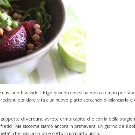
he nascono fissando il frigo quando non si ha molto tempo per sta
ngredienti per dare vita a un nuovo piatto cercando di bilanciarlo e 
e zuppette di verdura, avrete ormai capito che con la bella stagio
i freddi. Ma siccome siamo ancora in primavera, un giorno c’è il so
a metà”, che unisca crudo e cotto in un piatto unico.