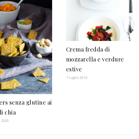
Crema fredda di
mozzarella e verdure
estive
7 Luglio 2014
ers senza glutine ai
i chia
 2020