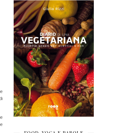
re
di
ne
le
FOOD, YOGA E PAROLE