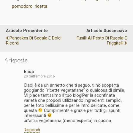
pomodoro
,
ricetta
Articolo Precedente
Articolo Successivo
Pancakes Di Segale E Dolci
Fusilli Al Pesto Di Rucola E
Ricordi
Friggitelli
6 risposte
Elisa
20 Settembre 2016
Ciao! è da un annetto che ti seguo, ti ho scoperta
googlando “ricette vegetariane” o qualcosa di simile.
Mi piace tantissimo il tuo blog!Per la sconfinata
varietà che proponi utilizzando ingredienti semplici,
per le foto bellissime e per le intro delicate, come
questa
Complimenti! e grazie per tutti gli spunti
interessanti
un’altra vegetariana (meno esperta) in cucina
Rispondi