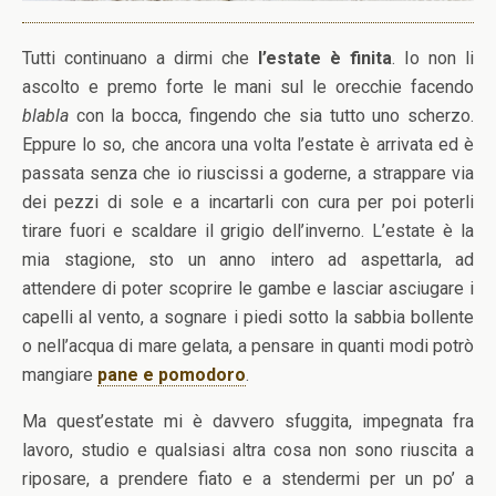
Tutti continuano a dirmi che
l’estate è finita
. Io non li
ascolto e premo forte le mani sul le orecchie facendo
blabla
con la bocca, fingendo che sia tutto uno scherzo.
Eppure lo so, che ancora una volta l’estate è arrivata ed è
passata senza che io riuscissi a goderne, a strappare via
dei pezzi di sole e a incartarli con cura per poi poterli
tirare fuori e scaldare il grigio dell’inverno. L’estate è la
mia stagione, sto un anno intero ad aspettarla, ad
attendere di poter scoprire le gambe e lasciar asciugare i
capelli al vento, a sognare i piedi sotto la sabbia bollente
o nell’acqua di mare gelata, a pensare in quanti modi potrò
mangiare
pane e pomodoro
.
Ma quest’estate mi è davvero sfuggita, impegnata fra
lavoro, studio e qualsiasi altra cosa non sono riuscita a
riposare, a prendere fiato e a stendermi per un po’ a