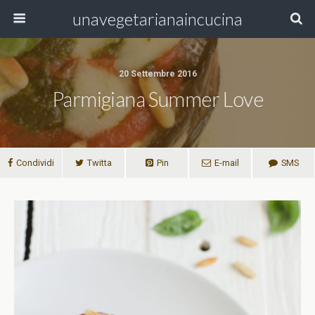
unavegetarianaincucina
20 Settembre 2016
Parmigiana Summer Love
Condividi
Twitta
Pin
E-mail
SMS