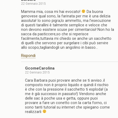
22 Gennaio 2015
Mamma mia, cosa mi hai evocato!
Da buona
genovese qual sono, la farinata per me è una delizia
assoluta! Io sono pigra,lo ammetto, ma l’esecuzione
di questi tarallini è talmente semplice e veloce che
non devono esistere scuse per cimentarcisi! Non ho la
sacca da pasticcere,so che si reperisce
facilmente,tuttavia mi chiedo se anche un sacchetto
di quelli che servono per surgelare i cibi può servire
allo scopo,tagliandogli un angolino in basso…
Rispondi
GcomeCarolina
22 Gennaio 2015
Cara Barbara puoi provare anche se ti avviso..il
composto non è proprio liquido e quindi il rischio
è che con la pressione il sacchetto ti esploda! (a
me è già successo in passato!) Vendono anche
delle sac à poche usa e getta, oppure puoi
provare a fare un conetto con la carta forno, ci
sono tanti tutorial su internet che spiegano come
realizzarli