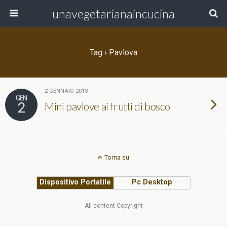
unavegetarianaincucina
Tag › Pavlova
2 GENNAIO 2013
GEN
2
Mini pavlove ai frutti di bosco
Torna su
Dispositivo Portatile
Pc Desktop
All content Copyright