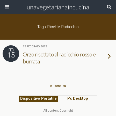
unavegetarianaincucina
Tag › Ricette Radicchio
15 FEBBRAIO 2013
FEB
15
Orzo risottato al radicchio rosso e
burrata
Torna su
Dispositivo Portatile
Pc Desktop
All content Copyright