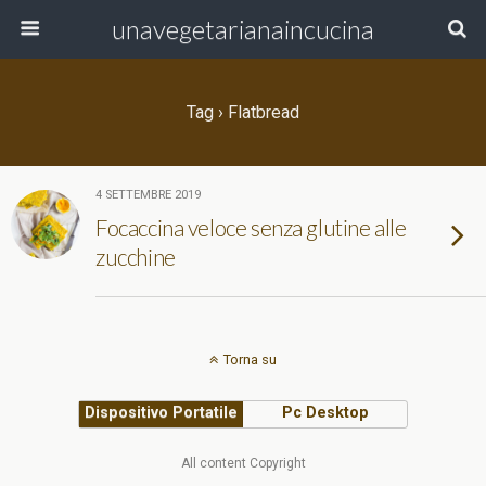
unavegetarianaincucina
Tag › Flatbread
4 SETTEMBRE 2019
Focaccina veloce senza glutine alle
zucchine
Torna su
Dispositivo Portatile
Pc Desktop
All content Copyright