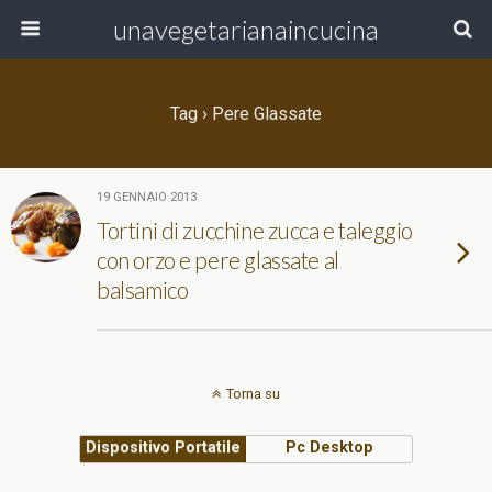
unavegetarianaincucina
Tag › Pere Glassate
19 GENNAIO 2013
Tortini di zucchine zucca e taleggio
con orzo e pere glassate al
balsamico
Torna su
Dispositivo Portatile
Pc Desktop