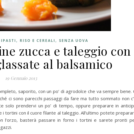
,
,
IPASTI
RISO E CEREALI
SENZA UOVA
ine zucca e taleggio con
glassate al balsamico
19 Gennaio 2013
ompleto, saporito, con un po’ di agrodolce che va sempre bene. 
rché ci sono parecchi passaggi da fare ma tutto sommato non c
ete solo prendervi un po’ di tempo, oppure preparare in antici
i tortini con il cuore filante al taleggio. All’ultimo potete prepara
n l’orzo, basterà passare in forno i tortini e sarete pronti p
gazzi.