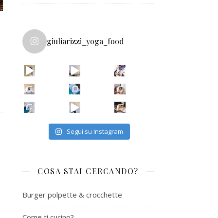
giuliarizzi_yoga_food
Ecco il
Per una c
Vo
Segui su Instagram
COSA STAI CERCANDO?
Burger polpette & crocchette
Come ti cucino?