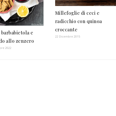
Millefoglie di ceci e
radicchio con quinoa
croccante
 barbabietola e
22 Dicembre 2015
do allo zenzero
bre 2022