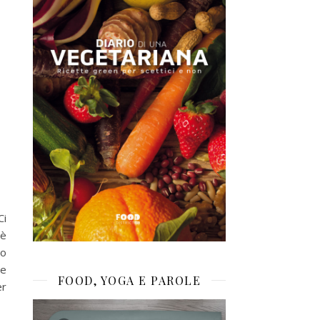
Ci
’è
po
re
FOOD, YOGA E PAROLE
er