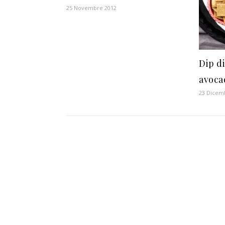
25 Novembre 2012
Dip di
avoca
23 Dicem