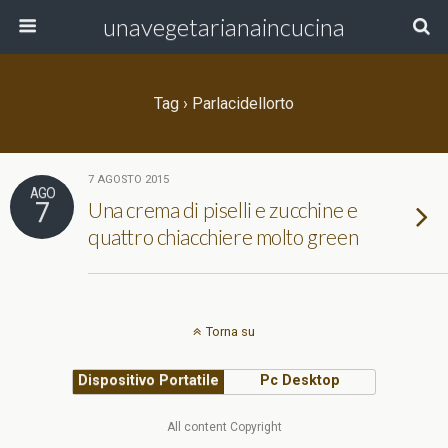
unavegetarianaincucina
Tag › Parlacidellorto
7 AGOSTO 2015
AGO
7
Una crema di piselli e zucchine e
quattro chiacchiere molto green
Torna su
Dispositivo Portatile
Pc Desktop
All content Copyright