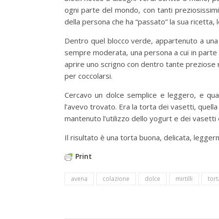
ogni parte del mondo, con tanti preziosissim
della persona che ha “passato” la sua ricetta, l
Dentro quel blocco verde, appartenuto a una 
sempre moderata, una persona a cui in parte m
aprire uno scrigno con dentro tante preziose r
per coccolarsi.
Cercavo un dolce semplice e leggero, e quan
l’avevo trovato. Era la torta dei vasetti, quel
mantenuto l’utilizzo dello yogurt e dei vasetti e
Il risultato è una torta buona, delicata, legge
Print
avena
colazione
dolce
mirtilli
tort