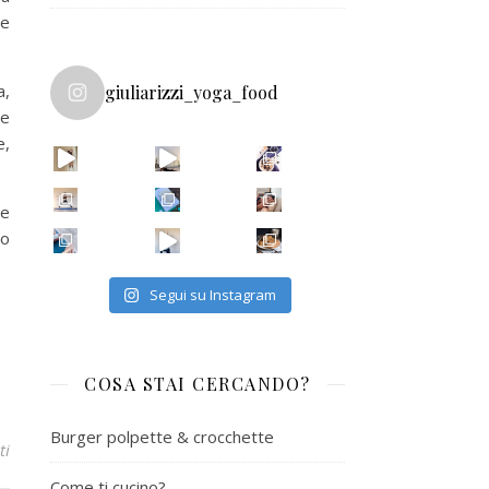
me
a,
giuliarizzi_yoga_food
me
e,
he
ho
Segui su Instagram
COSA STAI CERCANDO?
Burger polpette & crocchette
ti
Come ti cucino?