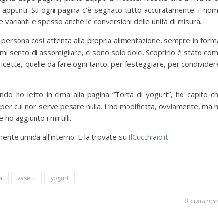
i appunti. Su ogni pagina c’è segnato tutto accuratamente: il no
e varianti e spesso anche le conversioni delle unità di misura.
persona così attenta alla propria alimentazione, sempre in form
i sento di assomigliare, ci sono solo dolci. Scoprirlo è stato co
icette, quelle da fare ogni tanto, per festeggiare, per condivider
do ho letto in cima alla pagina “Torta di yogurt”, ho capito c
la per cui non serve pesare nulla. L’ho modificata, ovviamente, ma 
 ho aggiunto i mirtilli.
rmente umida all’interno. E la trovate su
IlCucchiaio.it
a
vasetti
yogurt
0 commen