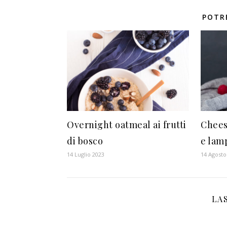
POTR
Overnight oatmeal ai frutti
Chees
di bosco
e lam
14 Luglio 2023
14 Agosto
LA