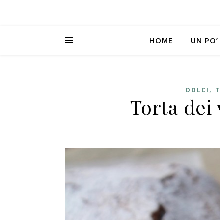
HOME
UN PO’
,
DOLCI
T
Torta dei 