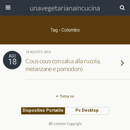
unavegetarianaincucina
Tag › Colombo
18 AGOSTO 2015
AGO
18
Cous cous con salsa alla rucola,
melanzane e pomodoro
Torna su
Dispositivo Portatile
Pc Desktop
All content Copyright