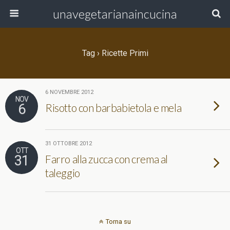
unavegetarianaincucina
Tag › Ricette Primi
6 NOVEMBRE 2012
NOV
6
Risotto con barbabietola e mela
31 OTTOBRE 2012
OTT
31
Farro alla zucca con crema al
taleggio
Torna su