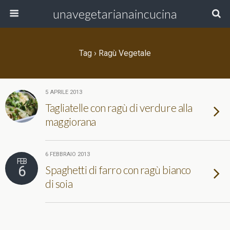
unavegetarianaincucina
Tag › Ragù Vegetale
5 APRILE 2013
Tagliatelle con ragù di verdure alla
maggiorana
6 FEBBRAIO 2013
FEB
6
Spaghetti di farro con ragù bianco
di soia