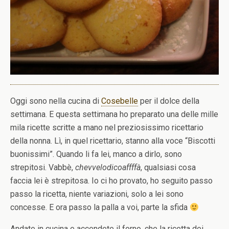
Oggi sono nella cucina di
Cosebelle
per il dolce della
settimana. E questa settimana ho preparato una delle mille
mila ricette scritte a mano nel preziosissimo ricettario
della nonna. Lì, in quel ricettario, stanno alla voce “Biscotti
buonissimi”. Quando li fa lei, manco a dirlo, sono
strepitosi. Vabbè,
chevvelodicoaffffà
, qualsiasi cosa
faccia lei è strepitosa. Io ci ho provato, ho seguito passo
passo la ricetta, niente variazioni, solo a lei sono
concesse. E ora passo la palla a voi, parte la sfida
Andate in cucina e accendete il forno, che la ricetta dei