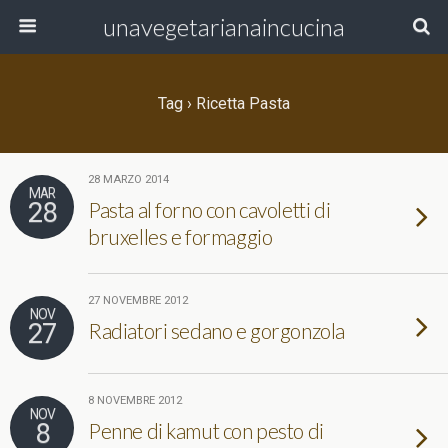
unavegetarianaincucina
Tag › Ricetta Pasta
28 MARZO 2014
MAR
28
Pasta al forno con cavoletti di
bruxelles e formaggio
27 NOVEMBRE 2012
NOV
27
Radiatori sedano e gorgonzola
8 NOVEMBRE 2012
NOV
8
Penne di kamut con pesto di