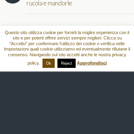
rucola e mandorle
Torna su
Questo sito utilizza cookie per fornirti la miglior esperienza con il
sito e per poterti offrire servizi sempre migliori. Clicca su
“Accetto” per confermare l’utilizzo dei cookie o verifica nelle
Dispositivo Portatile
Pc Desktop
Impostazioni quali cookie utilizziamo ed eventualmente rifiutane il
consenso. Navigando sul sito accetti anche le nostra privacy
All content Copyright
policy.
Approfondisci
Ok
Reject