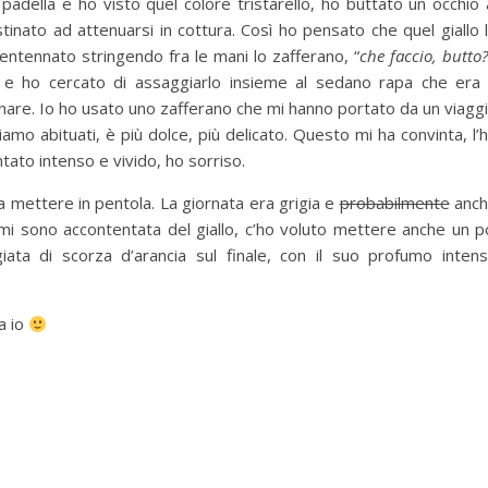
padella e ho visto quel colore tristarello, ho buttato un occhio 
destinato ad attenuarsi in cottura. Così ho pensato che quel giallo 
 tentennato stringendo fra le mani lo zafferano, “
che faccio, butto?
 e ho cercato di assaggiarlo insieme al sedano rapa che era
nare. Io ho usato uno zafferano che mi hanno portato da un viagg
amo abituati, è più dolce, più delicato. Questo mi ha convinta, l’
ntato intenso e vivido, ho sorriso.
sa mettere in pentola. La giornata era grigia e
probabilmente
anc
i sono accontentata del giallo, c’ho voluto mettere anche un p
ugiata di scorza d’arancia sul finale, con il suo profumo inten
la io