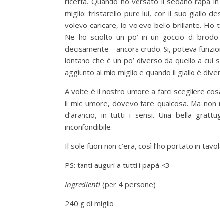
ricetta. Quando ho versato il sedano rapa in 
miglio: tristarello pure lui, con il suo giallo 
volevo caricare, lo volevo bello brillante. Ho
Ne ho sciolto un po’ in un goccio di brodo
decisamente – ancora crudo. Si, poteva funzio
lontano che è un po’ diverso da quello a cui si
aggiunto al mio miglio e quando il giallo è dive
A volte è il nostro umore a farci scegliere co
il mio umore, dovevo fare qualcosa. Ma non m
d’arancio, in tutti i sensi. Una bella gratt
inconfondibile.
Il sole fuori non c’era, così l’ho portato in tavo
PS: tanti auguri a tutti i papà <3
Ingredienti
(per 4 persone)
240 g di miglio