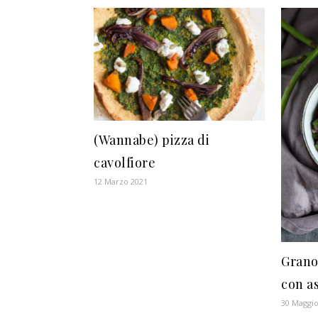
(Wannabe) pizza di
cavolfiore
12 Marzo 2021
Grano
con a
30 Maggio