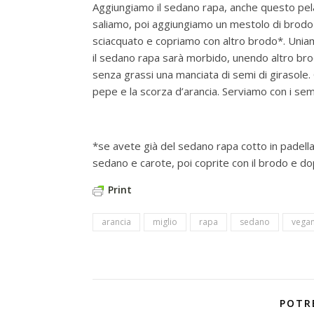
Aggiungiamo il sedano rapa, anche questo pelat
saliamo, poi aggiungiamo un mestolo di brodo 
sciacquato e copriamo con altro brodo*. Uniam
il sedano rapa sarà morbido, unendo altro br
senza grassi una manciata di semi di girasole. 
pepe e la scorza d’arancia. Serviamo con i semi
*se avete già del sedano rapa cotto in padella 
sedano e carote, poi coprite con il brodo e do
Print
arancia
miglio
rapa
sedano
vega
POTR