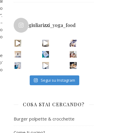
al
lo
”.
 –
giuliarizzi_yoga_food
io
ho
he
o’
so
Segui su Instagram
COSA STAI CERCANDO?
Burger polpette & crocchette
Come ti cucino?