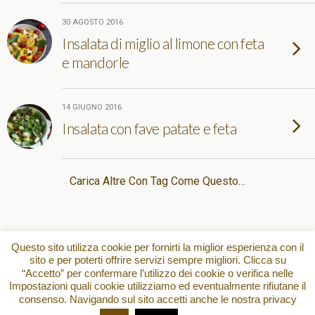
30 AGOSTO 2016
Insalata di miglio al limone con feta
e mandorle
14 GIUGNO 2016
Insalata con fave patate e feta
Carica Altre Con Tag Come Questo…
Torna su
Questo sito utilizza cookie per fornirti la miglior esperienza con il
sito e per poterti offrire servizi sempre migliori. Clicca su
“Accetto” per confermare l’utilizzo dei cookie o verifica nelle
Dispositivo Portatile
Pc Desktop
Impostazioni quali cookie utilizziamo ed eventualmente rifiutane il
consenso. Navigando sul sito accetti anche le nostra privacy
All content Copyright