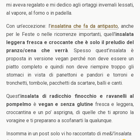
mi aveva regalato e mi dedico agli ortaggi invernali lessati,
al vapore, al forno o in padella.
Con un’eccezione: l’
insalatina che fa da antipasto
, anche
per le Feste o nelle ricorrenze importanti, quell’
insalata
leggera fresca e croccante che è solo il preludio del
pranzo/cena che verrà
. Spesso quest’insalata è
proposta in versione vegan perché non deve essere un
piatto completo e quindi non deve riempire troppo gli
stomaci in vista di panettoni e pandori e torroni e
tronchetti, tombole, pacchetti da scartare, balli e canti.
Quest’
insalata di radicchio finocchio e ravanelli al
pompelmo
è
vegan e senza glutine
fresca e leggera,
croccantina e un po’ asprigna, di quelle che ti aprono la
voragine e ti preparano a scofanarti la qualunque.
Insomma in un post solo vi ho raccontato di
me&l’insalata
.