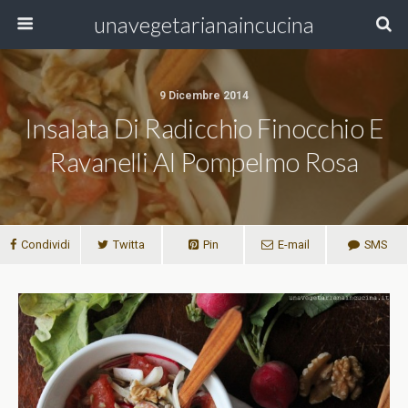
unavegetarianaincucina
9 Dicembre 2014
Insalata Di Radicchio Finocchio E
Ravanelli Al Pompelmo Rosa
Condividi
Twitta
Pin
E-mail
SMS