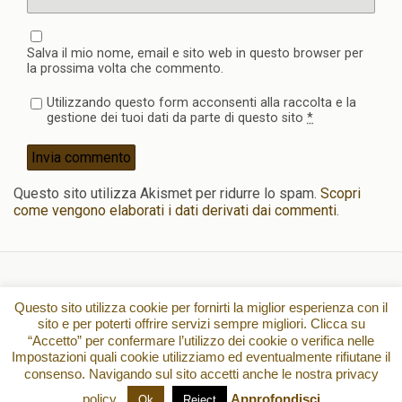
Salva il mio nome, email e sito web in questo browser per
la prossima volta che commento.
Utilizzando questo form acconsenti alla raccolta e la
gestione dei tuoi dati da parte di questo sito
*
Questo sito utilizza Akismet per ridurre lo spam.
Scopri
come vengono elaborati i dati derivati dai commenti
.
Torna su
Questo sito utilizza cookie per fornirti la miglior esperienza con il
sito e per poterti offrire servizi sempre migliori. Clicca su
“Accetto” per confermare l’utilizzo dei cookie o verifica nelle
Dispositivo Portatile
Pc Desktop
Impostazioni quali cookie utilizziamo ed eventualmente rifiutane il
consenso. Navigando sul sito accetti anche le nostra privacy
All content Copyright
policy.
Approfondisci
Ok
Reject