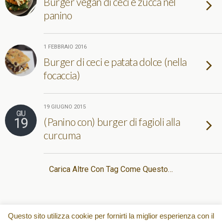
Burger vegan di ceci e zucca nel
panino
1 FEBBRAIO 2016
Burger di ceci e patata dolce (nella
focaccia)
19 GIUGNO 2015
GIU
19
(Panino con) burger di fagioli alla
curcuma
Carica Altre Con Tag Come Questo…
Torna su
Questo sito utilizza cookie per fornirti la miglior esperienza con il