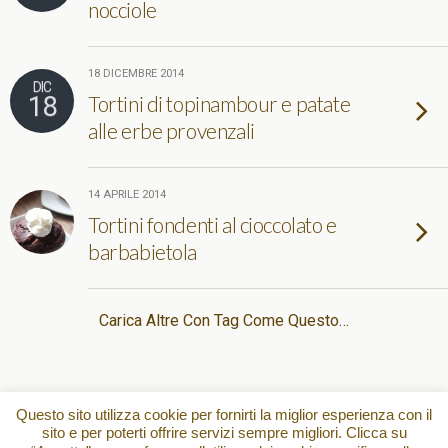
nocciole
18 DICEMBRE 2014
DIC
18
Tortini di topinambour e patate
alle erbe provenzali
14 APRILE 2014
Tortini fondenti al cioccolato e
barbabietola
Carica Altre Con Tag Come Questo…
Torna su
Questo sito utilizza cookie per fornirti la miglior esperienza con il
sito e per poterti offrire servizi sempre migliori. Clicca su