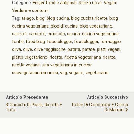
Categorie:
Finger food e antipasti
,
Senza uova
,
Vegan
,
Verdure e contorni
Tag:
asiago
,
blog
,
blog cucina
,
blog cucina ricette
,
blog
cucina vegetariana
,
blog di cucina
,
blog vegetariano
,
carciofi
,
carciofo
,
cruccolo
,
cucina
,
cucina vegetariana
,
fontal
,
food blog
,
food blogger
,
foodblogger
,
formaggio
,
oliva
,
olive
,
olive taggiasche
,
patata
,
patate
,
piatti vegani
,
piatto vegetariano
,
ricetta
,
ricetta vegetariana
,
ricette
,
ricette vegane
,
una vegetariana in cucina
,
unavegetarianaincucina
,
veg
,
vegano
,
vegetariano
Articolo Precedente
Articolo Successivo
Gnocchi Di Piselli, Ricotta E
Dolce Di Cioccolato E Crema
Tofu
Di Marroni