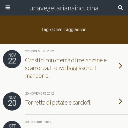
unavegetarianaincucina
Tag › Olive Taggiasche
22 NOVEMBRE 2012
NOV
22
Crostini con crema di melanzane e
scamorza. E olive taggiasche. E
mandorle.
20 NOVEMBRE 2012
NOV
20
Torretta di patate e carciofi.
30 OTTOBRE 2012
OTT