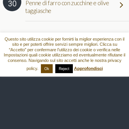
30
Penne di farro con zucchine e olive
taggiasche
Torna su
Questo sito utilizza cookie per fornirti la miglior esperienza con il
sito e per poterti offrire servizi sempre migliori. Clicca su
“Accetto” per confermare l’utilizzo dei cookie o verifica nelle
Dispositivo Portatile
Pc Desktop
Impostazioni quali cookie utilizziamo ed eventualmente rifiutane il
consenso. Navigando sul sito accetti anche le nostra privacy
All content Copyright
policy.
Approfondisci
Ok
Reject