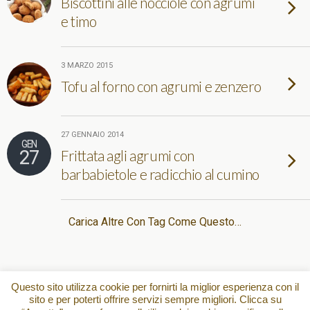
Biscottini alle nocciole con agrumi
e timo
3 MARZO 2015
Tofu al forno con agrumi e zenzero
27 GENNAIO 2014
GEN
27
Frittata agli agrumi con
barbabietole e radicchio al cumino
Carica Altre Con Tag Come Questo…
Torna su
Questo sito utilizza cookie per fornirti la miglior esperienza con il
sito e per poterti offrire servizi sempre migliori. Clicca su