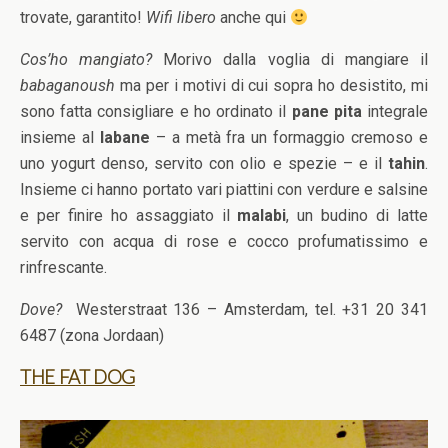
trovate, garantito!
Wifi libero
anche qui
Cos’ho mangiato?
Morivo dalla voglia di mangiare il
babaganoush
ma per i motivi di cui sopra ho desistito, mi
sono fatta consigliare e ho ordinato il
pane pita
integrale
insieme al
labane
– a metà fra un formaggio cremoso e
uno yogurt denso, servito con olio e spezie – e il
tahin
.
Insieme ci hanno portato vari piattini con verdure e salsine
e per finire ho assaggiato il
malabi
, un budino di latte
servito con acqua di rose e cocco profumatissimo e
rinfrescante.
Dove?
Westerstraat 136 – Amsterdam, tel. +31 20 341
6487 (zona Jordaan)
THE FAT DOG