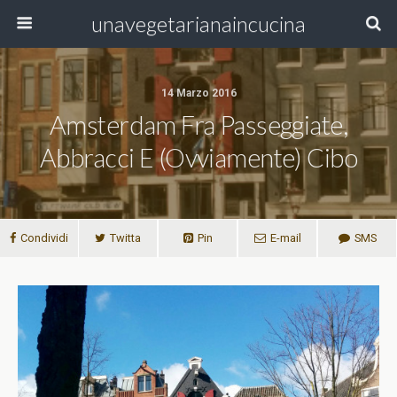
unavegetarianaincucina
14 Marzo 2016
Amsterdam Fra Passeggiate,
Abbracci E (ovviamente) Cibo
Condividi
Twitta
Pin
E-mail
SMS