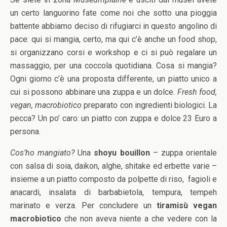
un certo languorino fate come noi che sotto una pioggia
battente abbiamo deciso di rifugiarci in questo angolino di
pace: qui si mangia, certo, ma qui c’è anche un food shop,
si organizzano corsi e workshop e ci si può regalare un
massaggio, per una coccola quotidiana. Cosa si mangia?
Ogni giorno c’è una proposta differente, un piatto unico a
cui si possono abbinare una zuppa e un dolce.
Fresh food,
vegan, macrobiotico
preparato con ingredienti biologici. La
pecca? Un po’ caro: un piatto con zuppa e dolce 23 Euro a
persona.
Cos’ho mangiato?
Una
shoyu bouillon
– zuppa orientale
con salsa di soia, daikon, alghe, shitake ed erbette varie –
insieme a un piatto composto da polpette di riso, fagioli e
anacardi, insalata di barbabietola, tempura, tempeh
marinato e verza. Per concludere un
tiramisù vegan
macrobiotico
che non aveva niente a che vedere con la