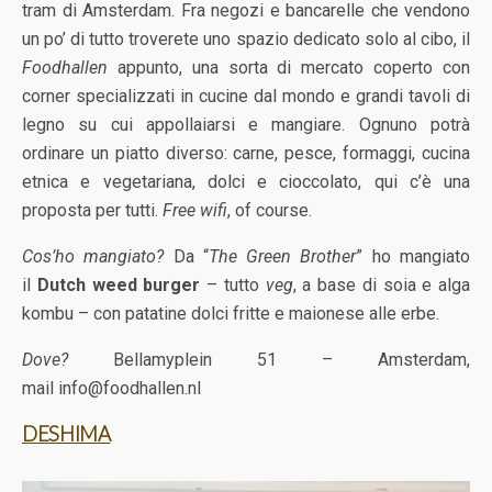
tram di Amsterdam. Fra negozi e bancarelle che vendono
un po’ di tutto troverete uno spazio dedicato solo al cibo, il
Foodhallen
appunto, una sorta di mercato coperto con
corner specializzati in cucine dal mondo e grandi tavoli di
legno su cui appollaiarsi e mangiare. Ognuno potrà
ordinare un piatto diverso: carne, pesce, formaggi, cucina
etnica e vegetariana, dolci e cioccolato, qui c’è una
proposta per tutti.
Free wifi
, of course.
Cos’ho mangiato?
Da “
The Green Brother
” ho mangiato
il
Dutch weed burger
– tutto
veg
, a base di soia e alga
kombu – con patatine dolci fritte e maionese alle erbe.
Dove?
Bellamyplein 51 – Amsterdam,
mail info@foodhallen.nl
DESHIMA