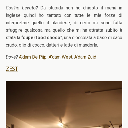
Cos’ho bevuto?
Da stupida non ho chiesto il menù in
inglese quindi ho tentato con tutte le mie forze di
interpretare quello il olandese, di certo mi sono fatta
sfuggire qualcosa ma quello che mi ha attratta subito è
stata la “
superfood choco
”, una cioccolata a base di caco
crudo, olio di cocco, datteri e latte di mandorla.
Dove?
A’dam De Pijp
;
A’dam West
;
A’dam Zuid
ZEST