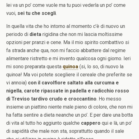
lei va un po’ come vuole ma tu puoi vederla un po’ come
vuoi,
sei tu che scegli
.
In quella vita che ho intorno al momento c’è di nuovo un
periodo di
dieta
rigidina che non mi lascia moltissime
opzioni per pranzi e cene. Ma il mio spirito combattivo si
fa strada anche qua, non mi faccio abbattere dal regime
alimentare ristretto e mi invento qualcosa ogni giorno. Ieri
mi sono preparata questa
quinoa
(si, lo so, di nuovo la
quinoa! Ma voi potete scegliere il cereale che preferite se
vi annoia)
con il cavolfiore saltato alla curcuma e
nigella
,
carote ripassate in padella e radicchio rosso
di Treviso tardivo crudo e croccantino
. Ho messo
insieme un piattino niente male pieno di colore, che non mi
ha fatta sentire a dieta neanche un po’. E per dare una botta
di vita al tutto ho aggiunto qualche
cappero
qui e là, un po’
di sapidità che male non sta, soprattutto quando il sale