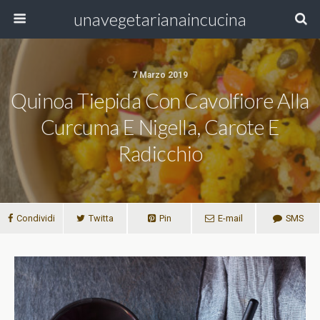
unavegetarianaincucina
7 Marzo 2019
Quinoa Tiepida Con Cavolfiore Alla
Curcuma E Nigella, Carote E
Radicchio
Condividi
Twitta
Pin
E-mail
SMS