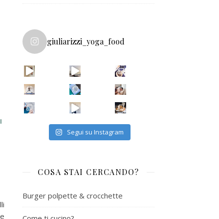
giuliarizzi_yoga_food
I
Segui su Instagram
COSA STAI CERCANDO?
Burger polpette & crocchette
li
le
Come ti cucino?