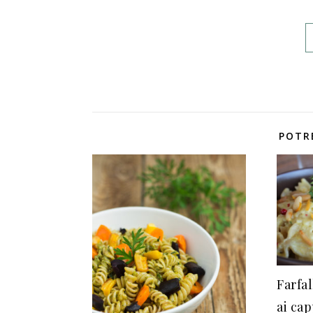
POTR
Farfal
ai ca