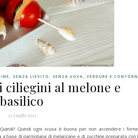
,
,
,
TINE
SENZA LIEVITO
SENZA UOVA
VERDURE E CONTORN
 ciliegini al melone e
basilico
15 Luglio 2015
 Quindi? Quindi ogni scusa è buona per non accendere i fornel
a a base di parmigiana di melanzane e di zucchine preparata con 