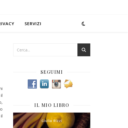
RIVACY
SERVIZI
SEGUIMI
mi
il
o,
IL MIO LIBRO
to
il