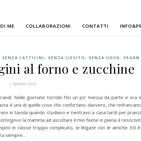
 DI ME
COLLABORAZIONI
CONTATTI
INFO&P
,
,
,
,
SENZA LATTICINI
SENZA LIEVITO
SENZA UOVA
VEGAN
gini al forno e zucchine
3 Agosto 2015
grandi. Nelle giornate torride l’ho un po’ messa da parte e ora 
asta è una di quelle cose che confortano davvero, che rinfrancano 
ovare in tavola quando studiavo e rientravo a casa tardi per pranz
 costringevo la mamma ad ascoltare il mio fiume in piena: il resocon
ito in classe troppo complicato, le litigate con le amiche. Ed è 
era sempre…