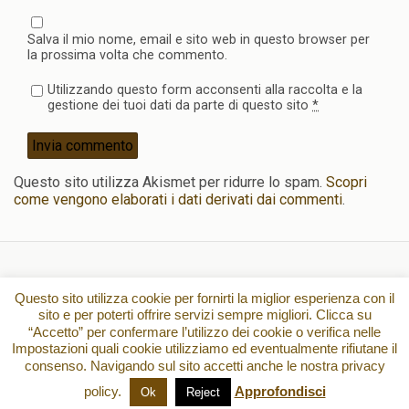
Salva il mio nome, email e sito web in questo browser per
la prossima volta che commento.
Utilizzando questo form acconsenti alla raccolta e la
gestione dei tuoi dati da parte di questo sito
*
Questo sito utilizza Akismet per ridurre lo spam.
Scopri
come vengono elaborati i dati derivati dai commenti
.
Torna su
Questo sito utilizza cookie per fornirti la miglior esperienza con il
sito e per poterti offrire servizi sempre migliori. Clicca su
“Accetto” per confermare l’utilizzo dei cookie o verifica nelle
Dispositivo Portatile
Pc Desktop
Impostazioni quali cookie utilizziamo ed eventualmente rifiutane il
consenso. Navigando sul sito accetti anche le nostra privacy
All content Copyright
policy.
Approfondisci
Ok
Reject