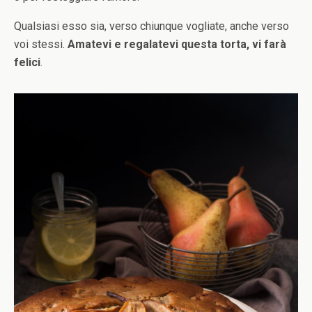
Qualsiasi esso sia, verso chiunque vogliate, anche verso
voi stessi.
Amatevi e regalatevi questa torta, vi farà
felici
.