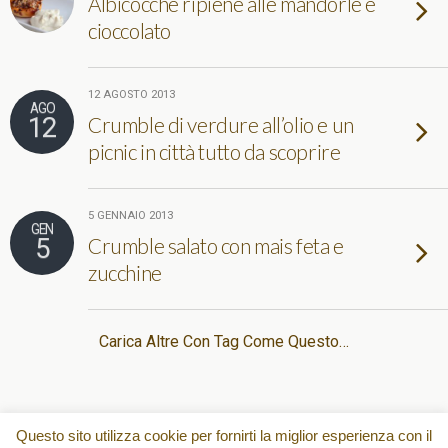
Albicocche ripiene alle mandorle e
cioccolato
12 AGOSTO 2013
AGO
12
Crumble di verdure all’olio e un
picnic in città tutto da scoprire
5 GENNAIO 2013
GEN
5
Crumble salato con mais feta e
zucchine
Carica Altre Con Tag Come Questo…
Torna su
Questo sito utilizza cookie per fornirti la miglior esperienza con il