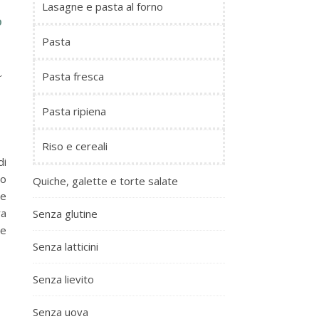
Lasagne e pasta al forno
O
Pasta
a
Pasta fresca
Pasta ripiena
Riso e cereali
di
ho
Quiche, galette e torte salate
(e
ra
Senza glutine
le
Senza latticini
Senza lievito
Senza uova