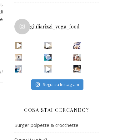
i,
di
re
giuliarizzi_yoga_food
Ecco il
Per una c
Vo
ti
Segui su Instagram
COSA STAI CERCANDO?
Burger polpette & crocchette
Come ti cucino?