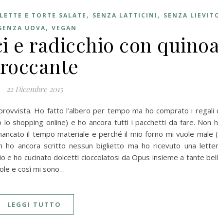
,
,
LETTE E TORTE SALATE
SENZA LATTICINI
SENZA LIEVIT
,
SENZA UOVA
VEGAN
ci e radicchio con quino
roccante
22 Dicembre 2015
sprovvista. Ho fatto l’albero per tempo ma ho comprato i regali 
o lo shopping online) e ho ancora tutti i pacchetti da fare. Non 
ancato il tempo materiale e perché il mio forno mi vuole male 
on ho ancora scritto nessun biglietto ma ho ricevuto una lette
io e ho cucinato dolcetti cioccolatosi da Opus insieme a tante bel
sole e così mi sono…
LEGGI TUTTO